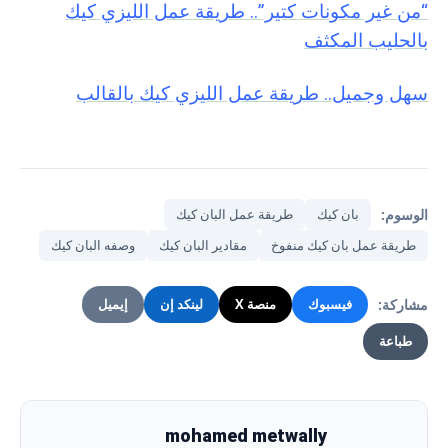
“من غير مكونات كتير”.. طريقة عمل الليزي كيك
بالحليب المكثف
سهل وجميل.. طريقة عمل الليزي كيك بالقالب
الوسوم:
بان كيك
طريقة عمل البان كيك
طريقة عمل بان كيك منفوخ
مقادير البان كيك
وصفه البان كيك
مشاركة:
فيسبوك
منصة X
لينكد إن
إيميل
طباعة
mohamed metwally