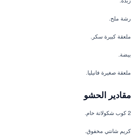
رشة ملح.
ملعقة كبيرة سكر.
بيضة.
ملعقة صغيرة فانيليا.
مقادير الحشو
2 كوب شكولاتة خام.
كريم شانتي مخفوق.