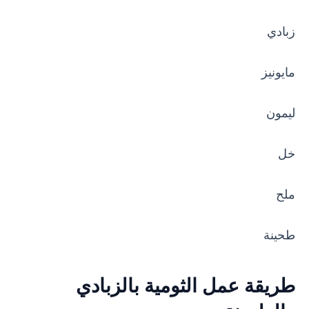
زبادي
مايونيز
ليمون
خل
ملح
طحينة
طريقة عمل الثومية بالزبادي