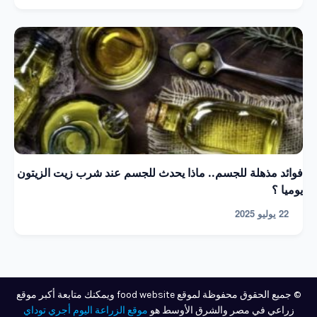
فوائد مذهلة للجسم.. ماذا يحدث للجسم عند شرب زيت الزيتون
يوميا ؟
22 يوليو 2025
© جميع الحقوق محفوظة لموقع food website ويمكنك متابعة أكبر موقع
زراعي في مصر والشرق الأوسط هو
موقع الزراعة اليوم أجري توداي