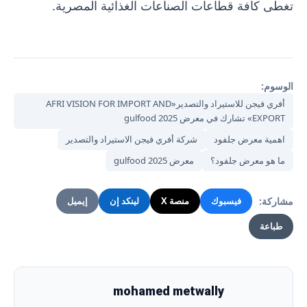
تغطى كافة قطاعات الصناعات الغذائية المصرية.
الوسوم:
أفري فيجن للاستيراد والتصدير«AFRI VISION FOR IMPORT AND
EXPORT» تشارك في معرض gulfood 2025
اهمية معرض جلفود
شركة أفري فيجن الاستيراد والتصدير
ما هو معرض جلفود؟
معرض gulfood 2025
مشاركة:
فيسبوك
منصة X
لينكد إن
إيميل
طباعة
mohamed metwally