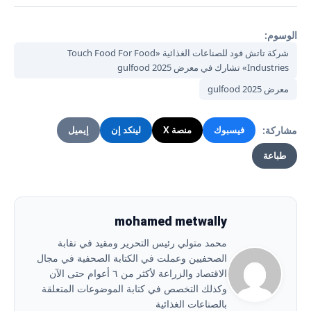
الوسوم:
شركة تاتش فود للصناعات الغذائية «Touch Food For Food
Industries» تشارك في معرض gulfood 2025
معرض gulfood 2025
مشاركة:
فيسبوك
منصة X
لينكد إن
إيميل
طباعة
mohamed metwally
محمد متولي رئيس التحرير ومقيد في نقابة
الصحفيين وعملت في الكتابة الصحفية في مجال
الاقتصاد والزراعة لأكثر من ٦ أعوام حتى الآن
وكذلك التخصص في كتابة الموضوعات المتعلقة
بالصناعات الغذائية