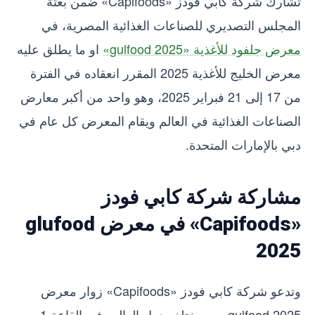
تشارك شركة كابي فودز «Capifoods» ضمن بعثة
المجلس التصديري للصناعات الغذائية المصرية، في
معرض جلفود للأغذية «gulfood 2025»
او ما يطلق عليه
معرض الخليج للأغذية 2025 المقرر انعقاده في الفترة
من 17 إلى 21 فبراير 2025، وهو واحد من أكبر معارض
الصناعات الغذائية في العالم ويقام المعرض كل عام في
دبي بالإمارات المتحدة.
مشاركة شركة كابي فودز
«Capifoods» في معرض glufood
2025
وتدعو شركة كابي فودز «Capifoods» زوار معرض
gulfood 2025 من مختلف دول العالم، في القاعة 1