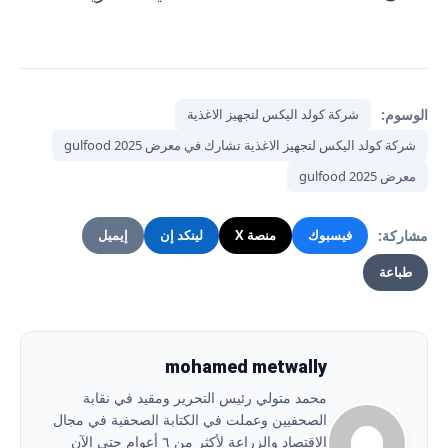
الوسوم:
شركة كولد اليكس لتجهيز الاغذية
شركة كولد اليكس لتجهيز الاغذية تشارك في معرض gulfood 2025
معرض gulfood 2025
مشاركة:
فيسبوك
منصة X
لينكد إن
إيميل
طباعة
mohamed metwally
محمد متولي رئيس التحرير ومقيد في نقابة
الصحفيين وعملت في الكتابة الصحفية في مجال
الاقتصاد والزراعة لأكثر من ٦ أعوام حتى الآن