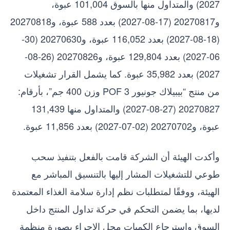
2027) والمتداول منها بالسوق 101,004 عبوة،
و20270817 (17-08-2027) بعدد 588 عبوة، و20270818
(18-08-2027) بعدد 116,052 عبوة، و20270630 (30-
06-2027) بعدد 129,804 عبوة، و20270826 (26-08-
2027) بعدد 35,982 عبوة. كما يشمل القرار تشغيلات
من منتج “بيبيلاك جونيور 3 POF وزن 400 جم”، بأرقام:
20270827 (27-08-2027) والمتداول منها 131,439
عبوة، و20270702 (02-07-2027) بعدد 11,856 عبوة.
وأكدت الهيئة أن الشركة قامت بالفعل بتنفيذ سحب
طوعي للتشغيلات المشار إليها بالتنسيق المباشر مع
الهيئة، ووفقًا لمتطلبات نظم إدارة سلامة الغذاء المعتمدة
لديها، بما يضمن التحكم في حركة تداول المنتج داخل
السوق واسترجاع الكميات محل الإجراء بصورة منظمة