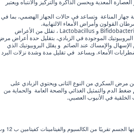
عصارة المعدية ويحسن الذاكرة والتركيز والانتباه ويعتبر
ية جهاز المناعة وتساعد في حالات الجهاز الهضمي، بما في
ان القولون وأمراض الأمعاء الالتهابية.
أنواع البروبيوتيك الموجودة في الزبادي ، مثل Bifidobacteria و Lactobacillus ، تقلل من الأعراض
لبروبيوتيك الموجودة في الزبادي، بتقليل حدة أعراض مرض
لإسهال والإمساك عند الصائم و يقلل البروبيوتيك الذي
ضطرابات الأمعاء. ويساعد في تقليل مدة وشدة نزلات البرد .
ن مرض السكري من النوع الثانى ويحتوي الزبادي على
في تنظيم ضغط الدم والتمثيل الغذائي والصحة العامة والحماية من
لخلقية في الأنبوب العصبي.