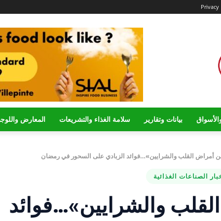
Privacy 
الأسواق
بيانات وتقارير
سلامة الغذاء والتشريعات
المعارض واللوج
ن أمراض القلب والشرايين»…فوائد الزبادي على السحور في رمضان
بار الصناعات الغذائية
لقلب والشرايين»…فوائد