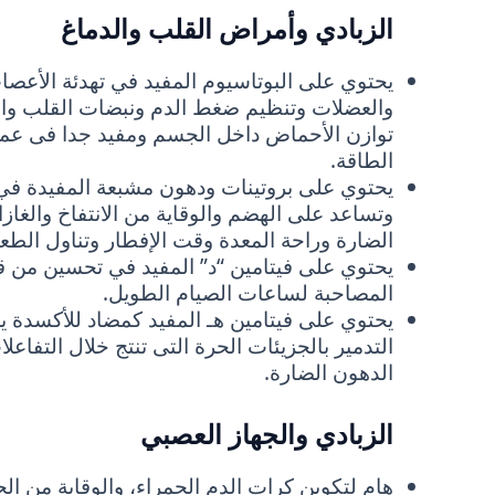
الزبادي وأمراض القلب والدماغ
يحتوي على البوتاسيوم المفيد في تهدئة الأعصا
والعضلات وتنظيم ضغط الدم ونبضات القلب والش
توازن الأحماض داخل الجسم ومفيد جدا فى عملية 
الطاقة.
يحتوي على بروتينات ودهون مشبعة المفيدة في 
وتساعد على الهضم والوقاية من الانتفاخ والغا
الضارة وراحة المعدة وقت الإفطار وتناول الطعا
يحتوي على فيتامين “د” المفيد في تحسين من قد
المصاحبة لساعات الصيام الطويل.
يحتوي على فيتامين هـ المفيد كمضاد للأكسدة ي
التدمير بالجزيئات الحرة التى تنتج خلال التفاع
الدهون الضارة.
الزبادي والجهاز العصبي
هام لتكوين كرات الدم الحمراء، والوقاية من 