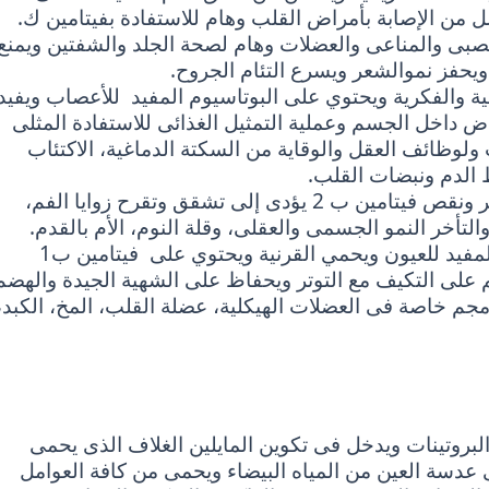
 من الإصابة بأمراض القلب وهام للاستفادة بفيتامين ك.
عصبى والمناعى والعضلات وهام لصحة الجلد والشفتين ويمنع
فز نموالشعر ويسرع التئام الجروح.
 والفكرية ويحتوي على البوتاسيوم المفيد للأعصاب ويفيد
 داخل الجسم وعملية التمثيل الغذائى للاستفادة المثلى
ولوظائف العقل والوقاية من السكتة الدماغية، الاكتئاب
الدم ونبضات القلب.
يحتوي على فيتامين ب2 المفيد في النمو والبصر ونقص فيتامين ب 2 يؤدى إلى تشقق وتقرح زوايا الفم،
لتأخر النمو الجسمى والعقلى، وقلة النوم، الأم بالقدم.
يحتوي على فيتامين أ المفيد في رفع المناعة والمفيد للعيون ويحمي القرنية ويحتوي على فيتامين ب1
م على التكيف مع التوتر ويحفاظ على الشهية الجيدة والهضم
تزان الأعصاب، تبلغ كميته فى الجسم كله 30 مجم خاصة فى العضلات الهيكلية، عضلة القلب، المخ، الكبد،
لبروتينات ويدخل فى تكوين المايلين الغلاف الذى يحمى
دسة العين من المياه البيضاء ويحمى من كافة العوامل