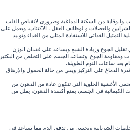
ب والوقاية من السكتة الدماغية وضرورى لانقباض القلب
رايين والعضلات و لوظائف العقل ، الاكتئاب، ويعمل على
التمثيل الغذائى للاستفادة المثلى من الغذاء وتوليد
تقليل الجوع وزيادة الشبع ويساعد على فقدان الوزن
زات ومقاومة الجوع وتساعد الجسم على التخلص من البكتيري
م بعد ساعات النوم الطويلة.
رة الدماغ على التركيز ويقي من حالة الخمول والإرهاق
حمى الأغشية الخلوية التى تتكون عادة من الدهون من
لات الكيمائية فى الجسم، يمنع أكسدة الدهون، يقلل من
الجلطات الشريانية ويحسن من تدفق الدم مما يساعد فى