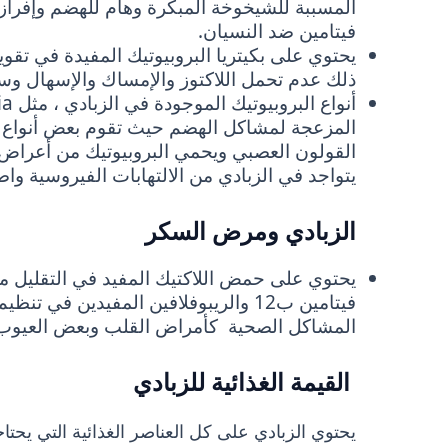
المسببة للشيخوخة المبكرة وهام للهضم وإفراز ال
فيتامين ضد النسيان.
يحتوي على بكيتريا البروبيوتيك المفيدة في تقو
ذلك عدم تحمل اللاكتوز والإمساك والإسهال وسرط
المزعجة لمشاكل الهضم حيث تقوم بعض أنواع ا
القولون العصبي ويحمي البروبيوتيك من أعراض ا
يتواجد في الزبادي من الالتهابات الفيروسية وا
الزبادي ومرض السكر
يحتوي على حمض اللاكتيك المفيد في التقليل م
فيتامين ب12 والريبوفلافين المفيدين 
المشاكل الصحية كأمراض القلب وبعض العيوب ا
القيمة الغذائية للزبادي