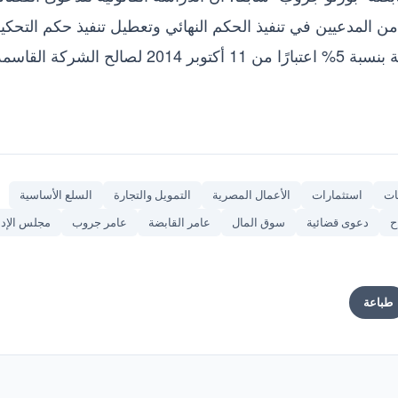
ن المدعيين في تنفيذ الحكم النهائي وتعطيل تنفيذ حكم التحكي
بمبلغ 39.91 مليون جنيه، بالإضافة إلى فوائد قانونية بنسبة 5% اعتبارًا من 11 أكتوبر 2014 لصالح الشركة الق
ات
استثمارات
الأعمال المصرية
التمويل والتجارة
السلع الأساسية
ح
دعوى قضائية
سوق المال
عامر القابضة
عامر جروب
مجلس الإدا
طباعة