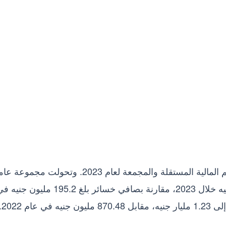
وافقت الجمعية العامة العادية للشركة على القوائم المالية المستقلة والمجمعة لعام 2023. وتحولت مجمو
القابضة “عامر جروب” إلى ربح بلغ 45.9 مليون جنيه خلال 2023، مقارنة بصافي خسائر بلغ 195.2 مليون ج