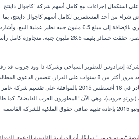
لى استكمال إجراءات بيع كامل أسهم شركة “كاجوال داينتج
ض شراء من أحد المستثمرين لكامل أسهم كاجوال داينتج، بما
يترتب عليه نقل كافة التزامات الشركة إلى المشتري بالإضافة إلى مبلغ 6.5 مليون جنيه نظير عملية البيع. وأش
إلى أن شركة كاجوال، المشغلة لمطاعم تشيليز مصر، حققت خسائر بقيمة 28.5 مليون جنيه، متجاوزة 
كة إنترادوس للتطوير السياحي وشركة ذا وود جروب قد رفع
دعوى أمام القضاء الإداري ضد الشركة وآخرين، بعد مرور أكثر من 8 سنوات على القرار. تتضمن الدعوى المطا
بوقف قرار رئيس الهيئة العامة للرقابة المالية الصادر في 18 أغسطس 2015 بالموافقة على تقسيم شركة عامر
ورتو جروب)، وهي الآن “المطورون العرب القابضة”. كما طا
الدعوى بإلغاء قرار هيئة الاستثمار الصادر في 11 يونيو 2015 بإعادة تقييم صافي حقوق الملكية للشركة القاسمة
“بورتو جروب” سابقًا، أن الدراسة القانونية للدعوى القضائي