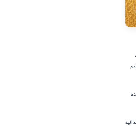
رية
تم
دة
ائية