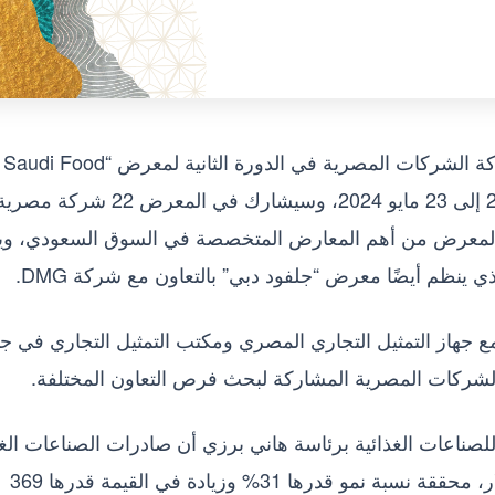
ينظم المجلس التصديري للصناعات الغذائية مشاركة الشركات المصرية في الدورة الثانية لمعرض “Saudi Food
Show” المقرر عقده في الرياض في الفترة من 21 إلى 23 مايو 2024، وسيشارك في المعرض 22 شركة مص
ا المعرض من أهم المعارض المتخصصة في السوق السعودي، وي
 ينظم أيضًا معرض “جلفود دبي” بالتعاون مع شركة DMG.
ع جهاز التمثيل التجاري المصري ومكتب التمثيل التجاري في ج
لشركات المصرية المشاركة لبحث فرص التعاون المختلفة.
ناعات الغذائية برئاسة هاني برزي أن صادرات الصناعات الغذ
في الربع الأول من عام 2024 بلغت 1.6 مليار دولار، محققة نسبة نمو قدرها 31% وزيادة في القيمة قدرها 369