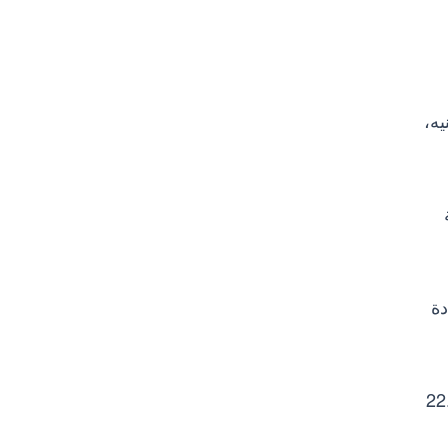
ويت لتسجل 39.4 مليون جنيه،
زيادة
تجات المخبوزات المجمدة، وقد ساهم هذا في تحقيق إيرادات بقيمة 22.9