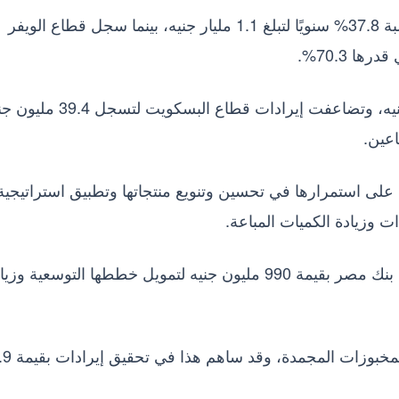
ومن جانبه، ارتفعت إيرادات قطاع المخبوزات بنسبة 37.8% سنويًا لتبلغ 1.1 مليار جنيه، بينما سجل قطاع الويفر
وتجاوزت إيرادات قطاع الحلويات 136.7 مليون جنيه، وتضاعفت إيرادات قطاع البسك
عين.
ا على استمرارها في تحسين وتنويع منتجاتها وتطبيق استراتيجية
ت وزيادة الكميات المباعة.
كما أبرمت الشركة اتفاقية تمويل طويلة الأجل مع بنك مصر بقيمة 990 مليون جنيه لتمويل خططها التوسعية و
وتواصل إيديتا تقديم تشكيلة متنوعة من من