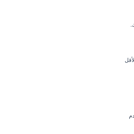
.
لأقل
دم