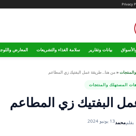
Privacy P
الأسواق
بيانات وتقارير
سلامة الغذاء والتشريعات
المعارض واللوج
والمنتجات
«
من هنا.. طريقة عمل البفتيك زي المطاعم
هات المستهلك والمنتجات
مل البفتيك زي المطاعم
13 يونيو 2024
بقلم
محمد