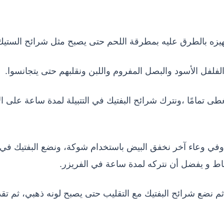
تجهيزه بالطرق عليه بمطرقة اللحم حتى يصبح مثل شرائح الستيك
لفلفل الأسود والبصل المفروم واللبن ونقلبهم حتى يتجانسوا.
غطى تمامًا ،ونترك شرائح البفتيك في التتبيلة لمدة ساعة على ا
في وعاء آخر نخفق البيض باستخدام شوكة، ونضع البفتيك في
ماط و يفضل أن نتركه لمدة ساعة في الفريزر.
 نضع شرائح البفتيك مع التقليب حتى يصبح لونه ذهبي، ثم تق