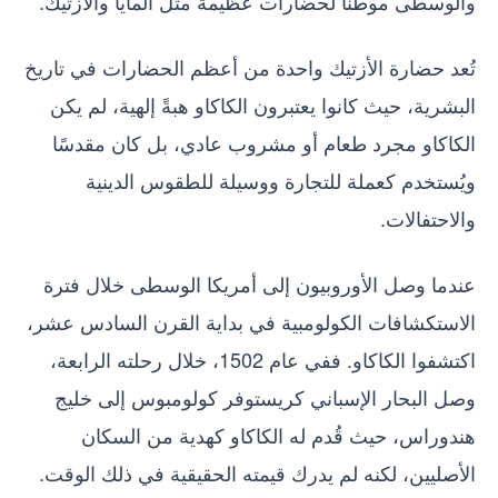
والوسطى موطنًا لحضارات عظيمة مثل المايا والأزتيك.
تُعد حضارة الأزتيك واحدة من أعظم الحضارات في تاريخ
البشرية، حيث كانوا يعتبرون الكاكاو هبةً إلهية، لم يكن
الكاكاو مجرد طعام أو مشروب عادي، بل كان مقدسًا
ويُستخدم كعملة للتجارة ووسيلة للطقوس الدينية
والاحتفالات.
عندما وصل الأوروبيون إلى أمريكا الوسطى خلال فترة
الاستكشافات الكولومبية في بداية القرن السادس عشر،
اكتشفوا الكاكاو. ففي عام 1502، خلال رحلته الرابعة،
وصل البحار الإسباني كريستوفر كولومبوس إلى خليج
هندوراس، حيث قُدم له الكاكاو كهدية من السكان
الأصليين، لكنه لم يدرك قيمته الحقيقية في ذلك الوقت.