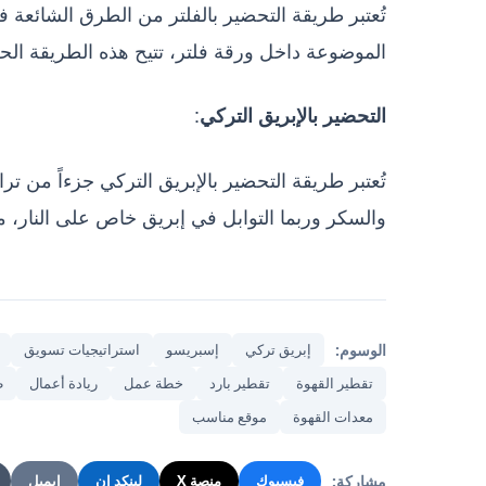
تُعتبر طريقة التحضير بالفلتر من الطرق الشائعة ف
الموضوعة داخل ورقة فلتر، تتيح هذه الطريقة ال
:
التحضير بالإبريق التركي
تُعتبر طريقة التحضير بالإبريق التركي جزءاً من تر
والسكر وربما التوابل في إبريق خاص على النار، م
الوسوم:
إبريق تركي
إسبريسو
استراتيجيات تسويق
تقطير القهوة
تقطير بارد
خطة عمل
ريادة أعمال
ط
معدات القهوة
موقع مناسب
مشاركة:
فيسبوك
منصة X
لينكد إن
إيميل