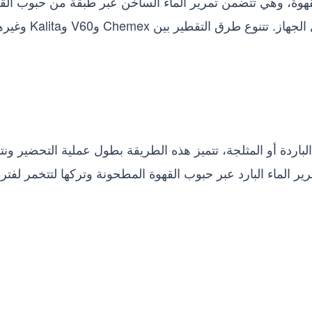
قهوة، وهي تتضمن تمرير الماء الساخن عبر طبقة من حبوب الق
التقطير بين Chemex وV60 وKalita وغيرها.
الباردة أو المثلجة، تتميز هذه الطريقة بطول عملية التحضير ونتا
ر الماء البارد عبر حبوب القهوة المطحونة وتركها لتتخمر لفتر