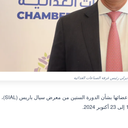
رلي رئيس غرفة الصناعات الغذائية
خاطبت غرفة الصناعات الغذائية باتحاد الصناعات أعضائها بشأن الدورة الستين من معرض سيال باريس (SIAL)،