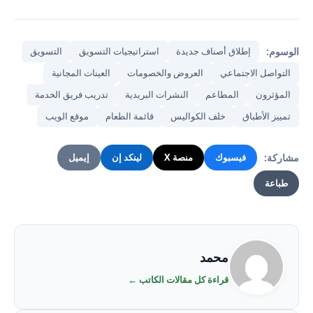
الوسوم:
إطلاق أصناف جديدة
استراتيجيات التسويق
التسويق
التواصل الاجتماعي
العروض والخصومات
العينات المجانية
المؤثرون
المطاعم
النشرات البريدية
تدريب فريق الخدمة
تمييز الأطباق
خلف الكواليس
قائمة الطعام
موقع الويب
مشاركة:
فيسبوك
منصة X
لينكد إن
إيميل
طباعة
محمد
قراءة كل مقالات الكاتب ←