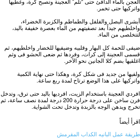
العجن بالماء الدافئ حتى “تلم” العجينة وتصبح كرة، وغطيها
واتركيها حتى تخمر.
أبشرى البصل والفلفل والطماطم والكزبرة الخضراء،
واخلطيهم جيداً بعد تصفيتهم من الماء بعصرة خفيفة باليد،
لتتخلصى من الماء.
ضيفى للحمة كل البهار وقلبيه وضيفيها للخضار واخلطيهم، ثم
قسمى العجينة إلى كرات، وفردها ثم ضعى الحشو فى وثم
اغلقيها بضم كلا الجانين نحو الآخر.
ولفيها من جديد فى شكل كرة، وهكذا حتى نهاية الكمية
واتركيها على هذا الوضع ترتاح لمدة ربع ساعة.
افردي العجينة باستخدام الزيت، افرديها باليد حتى ترق، وتدخل
فرن ساخن على درجة حرارة 200 درجة لمدة نصف ساعة، ثم
تخرج ويدهن الوجه بالزبدة وتدخل تحت الشواية.
اقرأ أيضاً
طريقة عمل البانيه الكداب المقرمش