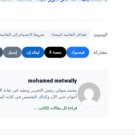
الوسوم:
اهداف القائمة البيضاء
شروط الانضمام إلى القائمة ا
مشاركة:
فيسبوك
منصة X
لينكد إن
إيميل
mohamed metwally
أعوام حتى الآن وكذلك التخصص في كتابة المو
قراءة كل مقالات الكاتب ←