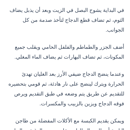
في البداية يشوح البصل في الزيت وبعد أن يذبل يضاف
الثوم، ثم تضاف قطع الدجاج لتأخذ صدمة من كل
الجوانب.
أضف الجزر والطماطم والفلفل الحامي ويقلب جميع
المكونات، ثم تضاف البهارات ثم يضاف الماء المغلي.
وعندما ينضج الدجاج ضيفي الأرز بعد الغليان تهدئ
الحرارة ويترك لينضج على نار هادئة، ثم قومي بتحضيره
للتقديم عن طريق يتم وضعه في طبق التقديم ويرص
فوقه الدجاج ويزين بالزبيب والمكسرات.
ويمكن يقديم الكبسة مع الأكلات المفضلة من طاجن
البامية أو طاجن البطاطس على حسب الرغبة، وبالهنا