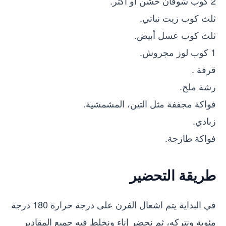
2 كوب شوفان خشن أو أكثر.
ثلث كوب زيت نباتي.
ثلث كوب عسل أبيض.
1 كوب لوز مجروش.
قرفة .
رشة ملح.
فواكة مجففة مثل التين، المشمشية.
زبادي.
فواكة طازجة.
طريقة التحضير
في البداية يتم اشعال الفرن على درجة حرارة 180 درجة
مئوية ونتركه، ثم نحضر إناء ونخلط فيه جميع المقادير