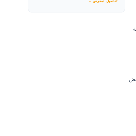
تفاصيل المعرض ←
ة
عض