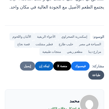
يجتمع الطعم الأصيل مع الجودة العالية في مكان واحد.
الوسوم:
إسكندرية الصحراوي
الأجواء الريفية
الألبان واللحوم
السياحة في مصر
حليب طازج
فطير مشلتت
قصة نجاح
مزارع دينا
مطعم ريفي
منتجات طبيعية
مشاركة:
فيسبوك
منصة X
لينكد إن
إيميل
طباعة
محمد
قراءة كل مقالات الكاتب ←