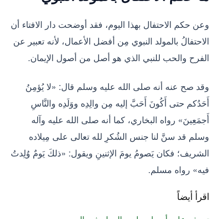
وعن حكم الاحتفال بهذا اليوم، فقد أوضحت دار الافتاء أن
الاحتفالُ بالمولد النبوي مِن أفضل الأعمال، لأنه تعبير عن
الفرح والحب للنبي الذي هو أصل من أصول الإيمان.
وقد صح عنه أنه صلى الله عليه وسلم قال: «لا يُؤمِنُ
أَحَدُكم حتى أَكُونَ أَحَبَّ إليه مِن والِدِه ووَلَدِه والنَّاسِ
أَجمَعِينَ» رواه البخاري، كما أنه صلى الله عليه وآله
وسلم قد سنَّ لنا جنس الشُكرِ لله تعالى على مِيلاده
الشريف؛ فكان يَصومُ يومَ الإثنينِ ويقول: «ذلكَ يَومٌ وُلِدتُ
فيه» رواه مسلم.
اقرأ أيضاً