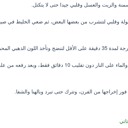
نة والزيت والعسل وقلبي جيدا حتى لا يتكتل.
بولة وقلبي لتتشرب من بعضها البعض، ثم ضعي الخليط في صين
حضري شربات البسبوسة عن طريق وضع السكر والماء على النار دون تقليب 10 دقائق فقط، وبعد رفعه من
ر إخراجها من الفرن، وتترك حتى تبرد وبالهنا والشفا.
اتي