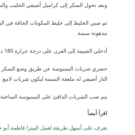
وبعد تحول السكر إلى كراميل أضيفي الحليب والسم
ثم صبي الخليط إلى خليط المكونات الجافة في ال
مدهونة سمنة.
أدخلي الصينية إلى الفرن على درجة حرارة 180 درجة لمدة 35 دقيقة على الأقل لتنضج وتأخذ اللون الذهبي المحمر.
النار أضيفي له ملعقة السمنة ليكون شربات لامع.
يتم صب الشربات الدافئ على البسبوسة الساخنة فو
اقرأ أيضاً
تعرف على أسهل طريقة لعمل البيتزا فاطمة أبو ح