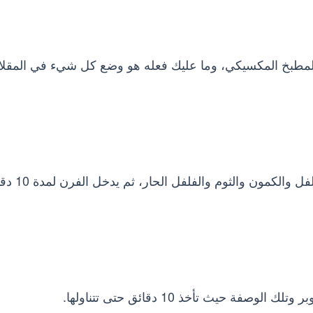
 للمطبخ المكسيكي، وما عليك فعله هو وضع كل شيء في المقلا
في البداية قطع السمك مكعبات ويتبل بالملح والفلفل و
 حيث تأخذ 10 دقائق حتى تتناولها.