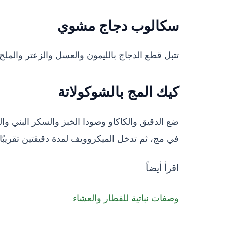
سكالوب دجاج مشوي
تتبل قطع الدجاج بالليمون والعسل والزعتر والملح
كيك المج بالشوكولاتة
ضع الدقيق والكاكاو وصودا الخبز والسكر البني وال
في مج، ثم تدخل الميكروويف لمدة دقيقتين تقريبًا، ثم تترك لتبرد 5 دقائق
اقرأ أيضاً
وصفات نباتية للفطار والعشاء