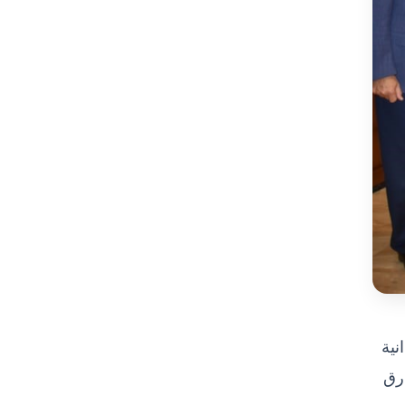
نية
ارق