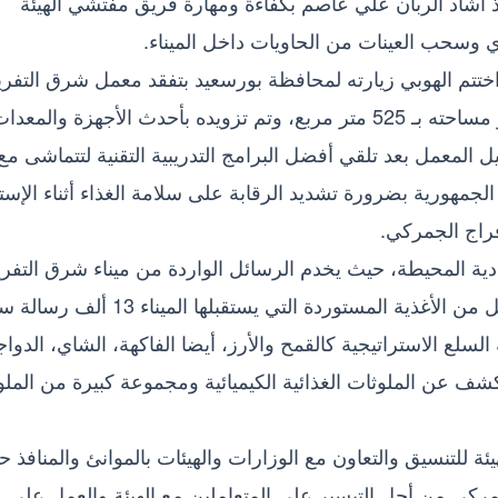
إذ أشاد الربان علي عاصم بكفاءة ومهارة فريق مفتشي الهيئة
ي وسحب العينات من الحاويات داخل الميناء.
ختتم الهوبي زيارته لمحافظة بورسعيد بتفقد معمل شرق التفري
والخاص بالهيئة القومية لسلامة الغذاء، والذي تُقدر مساحته بـ 525 متر مربع، وتم تزويده بأحدث الأجهزة والمعد
يل المعمل بعد تلقي أفضل البرامج التدريبية التقنية لتتماشى مع
مهورية بضرورة تشديد الرقابة على سلامة الغذاء أثناء الإستي
فراج الجمركي.
ة المحيطة، حيث يخدم الرسائل الواردة من ميناء شرق التفري
وغرب التفريعة البحري، وتبلغ متوسط عدد الرسائل من الأغذية المستوردة التي يستقبلها المين
غذية السلع الاستراتيجية كالقمح والأرز، أيضا الفاكهة، الشاي، الدوا
ف عن الملوثات الغذائية الكيميائية ومجموعة كبيرة من الملو
ئة للتنسيق والتعاون مع الوزارات والهيئات بالموانئ والمنافذ ح
ركي من أجل التيسير على المتعاملين مع الهيئة والعمل على