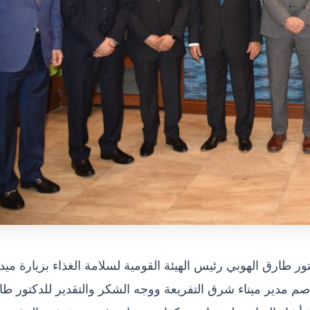
ر طارق الهوبي رئيس الهيئة القومية لسلامة الغذاء بزيارة ميدا
صم مدير ميناء شرق التفريعة ووجه الشكر والتقدير للدكتور ط