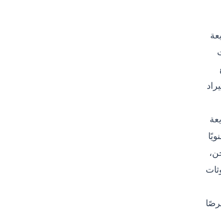
عة
ات
راد
عة
اء 13 ألف رسالة سنويًا
جن،
ثات
رصًا