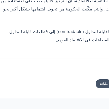
لتنمية الاقتصادية، أن التركيز حاليًا ينصب على الاستفادة من
ات، والتي مكّنت الحكومة من تحويل اهتمامها بشكل أكبر نحو
وأشار إلى أهمية تحويل ما يُعرف بالقطاعات غير القابلة للتداول (non-tradable) إلى قطاعات قابلة للتداول
طباعة