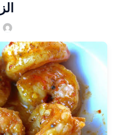
الز
ب