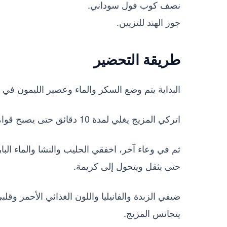
نصف كوب فول سوداني.
جوز الهند للتزيين.
طريقة التحضير
البداية يتم وضع السكر والماء وعصير الليمون في
اتركي المزيج يغلي لمدة 10 دقائق حتى يصبح قوامه كثيفًا، ثم ارفعي الخليط عن النار واتركيه يبرد تمامًا.
ثم في وعاء آخر، اخفقي الحليب والنشا والماء ال
حتى يثقل ويتحول إلى كريمة.
ضيفي الزبدة والفانيليا واللون الغذائي الأحمر و
يتجانس المزيج.