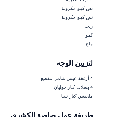
نص كيلو مكرونة
نص كيلو مكرونة
زيت
كمون
ملح
لتزيين الوجه
4 أرغفة عيش شامي مقطع
4 بصلات كبار جوليان
ملعقتين كبار نشا
طريقة عمل صلصة الكشري