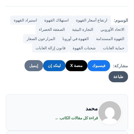
الوسوم:
ارتفاع أسعار القهوة
استهلاك القهوة
استيراد القهوة
الاتحاد الأوروبي
التجارة البيئية
الصفقة الخضراء
القهوة المستدامة
القهوة في أوروبا
المزارعون الصغار
حماية الغابات
شحنات القهوة
قانون إزالة الغابات
مشاركة:
فيسبوك
منصة X
لينكد إن
إيميل
طباعة
محمد
قراءة كل مقالات الكاتب ←