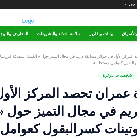
Privacy 
الأسواق
بيانات وتقارير
سلامة الغذاء والتشريعات
المعارض واللوج
المركز الأول في جوائز مسابقة دريم في مجال التميز حول « القيمة المضافة لبروتين
البقول كعوامل مستحلبة»
شخصيات مؤثرة
 عمران تحصد المركز الأول
يم في مجال التميز حول «
وتينات كسرالبقول كعوامل