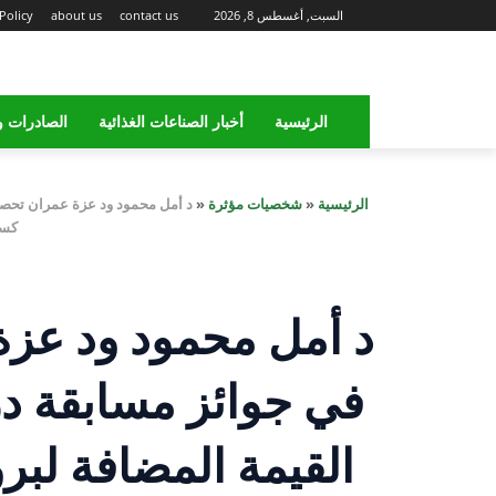
السبت, أغسطس 8, 2026
contact us
about us
Policy
الرئيسية
أخبار الصناعات الغذائية
الصادرات و
الرئيسية
«
شخصيات مؤثرة
«
د أمل محمود ود عزة عمران تحصد 
كسر
د أمل محمود ود عزة
في جوائز مسابقة در
القيمة المضافة لبر