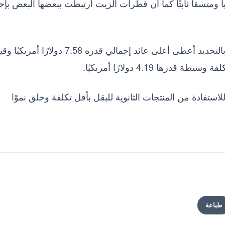
اً ومتسقاً ثابتًا كما أن قطرات الزيت ارتبطت ببعضها البعض بإح
وقد وجد أن انتاج المايونيز النباتي من كسر الفول بالتحديد أعطى أعلى عائد إجمالي قدره 7.58 دولارًا 
استفادة من المنتجات الثانوية للبقل بأقل تكلفة وخلق نموًا
طباعة