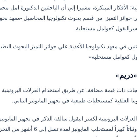
ة؛ الأفكار المبتكرة، مشيرا إلي أن الباحثتين الدكتورة امل محم
ي جوائز التميز من قسم بحوث تكنولوجيا المحاصيل -معهد بح
 كسرالبقول كعوامل مستحلبة.
 في معهد تكنولوجيا الأغذية علي جوائز التميز البحوث التطبي
قول كعوامل مستحلبة»
«دريم»
جات ذات قيمة مضافة. عن طريق استخدام العزلات البروتينية
بيا العلفية كمستحلبات طبيعية في تجهيز المايونيز النباتي.
نتائج الدراسة نجاح استخدام3% من العزلات البروتينية لكسر البقول سالفة الذكر في تجهيز المايونيز
النباتي مع مقبولية حسية عالية من قبل المقييمين وثباتاً كبيراً لمستحلب المايونيز لمدة تصل إلى