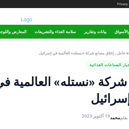
Privacy 
الأسواق
بيانات وتقارير
سلامة الغذاء والتشريعات
المعارض واللوج
عاجل…إغلاق مصانع شركة «نستله» العالمية في إسرائيل
بار الصناعات الغذائية
ركة «نستله» العالمية في
سرائيل
19 أكتوبر 2023
بقلم
محمد