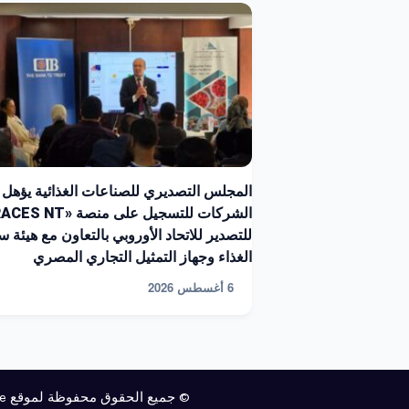
المجلس التصديري للصناعات الغذائية يؤهل
للتصدير للاتحاد الأوروبي بالتعاون مع هيئة س
الغذاء وجهاز التمثيل التجاري المصري
6 أغسطس 2026
© جميع الحقوق محفوظة لموقع food website ويمكنك متابعة أكبر موقع زراعي في مصر والشرق الأوسط هو