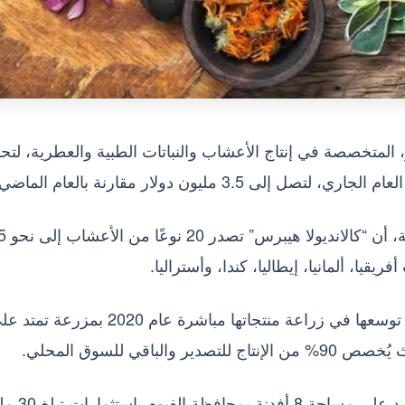
 المتخصصة في إنتاج الأعشاب والنباتات الطبية والعطرية، لتح
وأوضح ربيع مصطفى، رئيس مجلس إدارة ا
يقيا، ألمانيا، إيطاليا، كندا، وأستراليا.
وبدأت الشركة عمليات التصدير منذ 7 سنوات، مع توسعها في زراعة منتجاتها مباشرة عام 2020 بمزرعة
وأشار إلى خطط الشركة للتوسع بإنشاء مصنع جدي