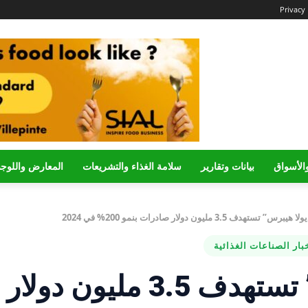
Privacy 
الأسواق
بيانات وتقارير
سلامة الغذاء والتشريعات
المعارض واللوج
رس” تستهدف 3.5 مليون دولار صادرات بنمو 200% في 2024
بار الصناعات الغذائية
“كالانديولا هيبرس” تستهدف 3.5 مليون دولار