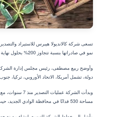
تسعى شركة كالانديولا هيبرس للاستيراد والتصدير،
نمو في صادراتها بنسبة تتجاوز 200% بحلول نهاية العام الجاري، لتصل إلى 3.5 مليون دولار مقارنة بالعام الماضي.
دولة، تشمل أمريكا، الاتحاد الأوروبي، تركيا، جنوب أفر
مساحة 530 فدانًا في محافظة الوادي الجديد، حيث يُخصص 90% من الإنتاج للتصدير والباقي للسوق المحلي.