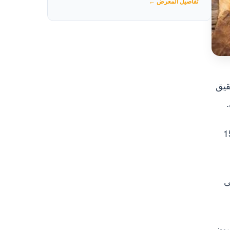
تفاصيل المعرض ←
قيق
لشركة، أن “كالانديولا هيبرس” تصدر 20 نوعًا من الأعشاب إلى نحو 15
 تمتد على
د على مساحة 8 أفدنة بمحافظة الفيوم باستثمارات تبلغ 30 مليون