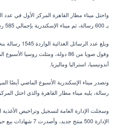
بـ 600 رسالة، ثم ميناء الإسكندرية بإجمالي 585 رسالة.
وفول صويا من 86 دولة، ومثلت روسيا ا
أندونيسيا، استراليا وماليزيا.
رسالة، يليه ميناء مطار القاهرة والذي احتل المركز الثاني بـ 265 رسالة، ثم ميناء بور سعيد ب
الإدارة 500 منتج جديد، وأصدرت 7 شهادات بيع حر.