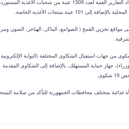
وفيما يخص إدارة المعامل، فقد قامت الإدارة بإعداد التقارير الفنية لعدد 1309 عينة من شحنات الأغذية المست
 مواقع تخزين القمح ( الصوامع، البناكر، الهناجر، الشون ومرا
شرقية.
 إجمالي عدد الشكاوى الواردة إلى الهيئة 39 شكوى من جهات استقبال الشكاوى المختلفة (البوابة الإلكترونية
اء)، جهاز حماية المستهلك، بالإضافة إلى الشكاوى المقدمة
 إدارة الشكاوى حملات على 944 منشأة غذائية بمختلف محافظات الجمهورية للتأكد من سلامة المن