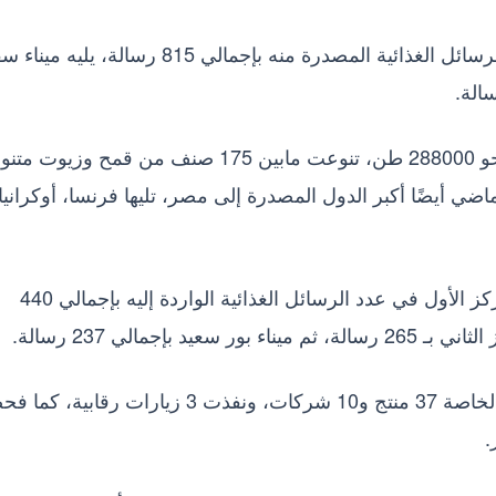
واحتل ميناء مطار القاهرة المركز الأول في عدد الرسائل الغذائية المصدرة منه بإجمالي 815 رسالة،
وبلغ عدد الرسائل الغذائية الواردة 1545 رسالة بنحو 288000 طن، تنوعت مابين 175 صنف من قمح وزي
لأسبوع الماضي أيضًا أكبر الدول المصدرة إلى مصر، تليها فرنسا، أوكرانيا
وتصدر ميناء الإسكندرية الأسبوع الماضي أيضًا المركز الأول في عدد الرسائل الغذائية الواردة إليه بإجمالي 440
إجمالي 237 رسالة.
وسجلت الإدارة العامة لتسجيل وتراخيص الأغذية الخاصة 37 منتج و10 شركات، ونفذت 3 زيارات ر