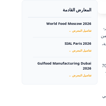
المعارض القادمة
World Food Moscow 2026
رة من 18 – 24 نوفمبر،
تفاصيل المعرض ←
من
 طازجة،
SIAL Paris 2026
تفاصيل المعرض ←
Gulfood Manufacturing Dubai
بواقع 8000 طن، تليها الفاصولياء بإجمالي 7000
2026‏
لي 7000
تفاصيل المعرض ←
لي