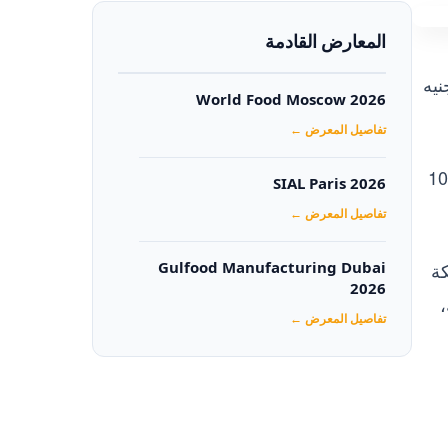
المعارض القادمة
ق مبيعات بقيمة 130 مليون جنيه
World Food Moscow 2026
تفاصيل المعرض ←
وقال محمود حمدي، مسئول المبيعات بالشركة، إن “زادنا” تستعد لافتتاح 4 منافذ بيع جديدة باستثمارات تصل إلى 10
SIAL Paris 2026
تفاصيل المعرض ←
بكة
Gulfood Manufacturing Dubai
2026‏
جزئة،
تفاصيل المعرض ←