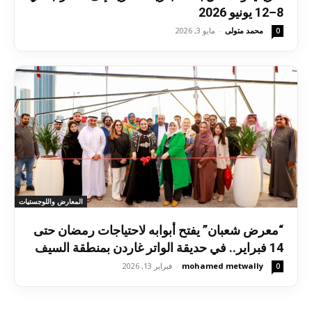
8–12 يونيو 2026
محمد متولى
-
مايو 3, 2026
0
المعارض واللوجستيات
“معرض شعبان” يفتح أبوابه لاحتياجات رمضان حتى
14 فبراير.. في حديقة الواتر غاردن بمنطقة السيف
mohamed metwally
-
فبراير 13, 2026
0