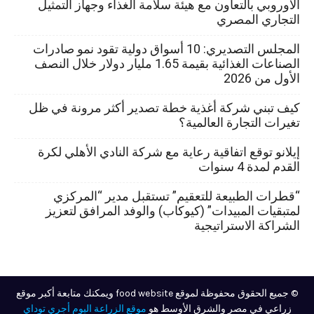
الأوروبي بالتعاون مع هيئة سلامة الغذاء وجهاز التمثيل
التجاري المصري
المجلس التصديري: 10 أسواق دولية تقود نمو صادرات
الصناعات الغذائية بقيمة 1.65 مليار دولار خلال النصف
الأول من 2026
كيف تبني شركة أغذية خطة تصدير أكثر مرونة في ظل
تغيرات التجارة العالمية؟
إيلانو توقع اتفاقية رعاية مع شركة النادي الأهلي لكرة
القدم لمدة 4 سنوات
“قطرات الطبيعة للتعقيم” تستقبل مدير “المركزي
لمتبقيات المبيدات” (كيوكاب) والوفد المرافق لتعزيز
الشراكة الاستراتيجية
© جميع الحقوق محفوظة لموقع food website ويمكنك متابعة أكبر موقع
زراعي في مصر والشرق الأوسط هو
موقع الزراعة اليوم أجري توداي