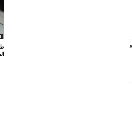
ا
مو
طر
ال