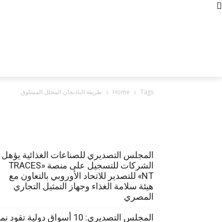
الجمعة, أغسطس 7, 2026
contact us
about us
Policy
الرئيسية
أخبار الصناعات الغذائية
الصادرات و
Tags
Home
طريقة الباذنجان المخلل المسلوق
المجلس التصديري للصناعات الغذائية يؤهل
الشركات للتسجيل على منصة «TRACES
NT» للتصدير للاتحاد الأوروبي بالتعاون مع
هيئة سلامة الغذاء وجهاز التمثيل التجاري
المصري
المجلس التصديري: 10 أسواق دولية تقود ن