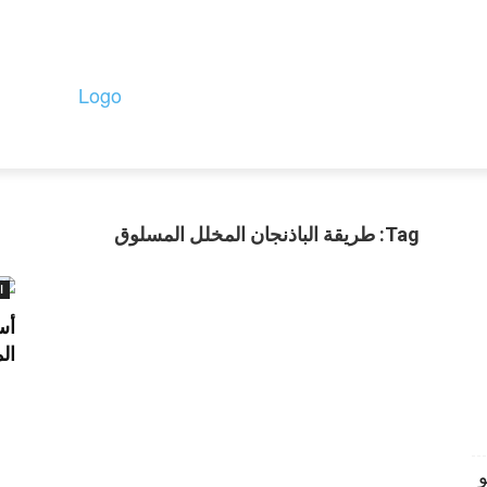
Privacy 
الأسواق
بيانات وتقارير
سلامة الغذاء والتشريعات
المعارض واللوج
Tag: طريقة الباذنجان المخلل المسلوق
ا
أس
ال
مو