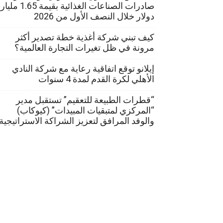
صادرات الصناعات الغذائية بقيمة 1.65 مليار
دولار خلال النصف الأول من 2026
كيف تبني شركة أغذية خطة تصدير أكثر
مرونة في ظل تغيرات التجارة العالمية؟
إيلانو توقع اتفاقية رعاية مع شركة النادي
الأهلي لكرة القدم لمدة 4 سنوات
“قطرات الطبيعة للتعقيم” تستقبل مدير
“المركزي لمتبقيات المبيدات” (كيوكاب)
والوفد المرافق لتعزيز الشراكة الاستراتيجية
© جميع الحقوق محفوظة لموقع food website ويمكنك متابعة أكبر موقع زراعي في مصر والشرق الأوسط هو