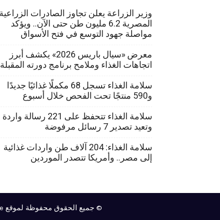
وزير الزراعة يعلن تجاوز الصادرات الزراعية
المصرية 6.2 مليون طن حتى الآن.. ويؤكد
مواصلة جهود التوسع في فتح الأسواق
معرض «سيال باريس 2026» يكشف أبرز
اتجاهات الغذاء وملامح برنامج دورته المقبلة
سلامة الغذاء تسجل 68 مكملًا غذائيًا جديدًا
و590 منتجًا تحت الفحص خلال أسبوع
سلامة الغذاء تتحفظ على 221 رسالة واردة
وتعيد تصدير 7 رسائل مرفوضة
سلامة الغذاء: 204 آلاف طن واردات غذائية
إلى مصر.. وأمريكا تتصدر الموردين
© جميع الحقوق محفوظة لموقع food website ويمكنك متابعة أكبر موقع زراعي في مصر والشرق الأوسط هو