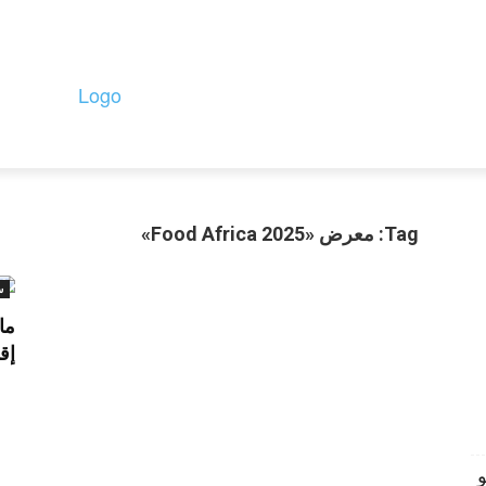
Privacy 
الأسواق
بيانات وتقارير
سلامة الغذاء والتشريعات
المعارض واللوج
Tag: معرض «Food Africa 2025»
س
إق
مو