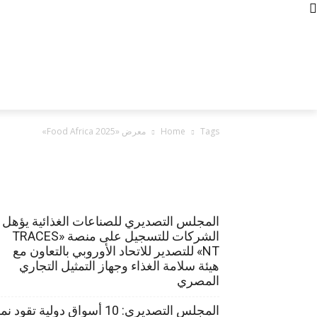
الجمعة, أغسطس 7, 2026
contact us
about us
Policy
الرئيسية
أخبار الصناعات الغذائية
الصادرات و
Tags
Home
معرض «Food Africa 2025»
المجلس التصديري للصناعات الغذائية يؤهل
الشركات للتسجيل على منصة «TRACES
NT» للتصدير للاتحاد الأوروبي بالتعاون مع
هيئة سلامة الغذاء وجهاز التمثيل التجاري
المصري
المجلس التصديري: 10 أسواق دولية تقود ن