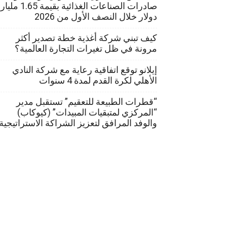
صادرات الصناعات الغذائية بقيمة 1.65 مليار
دولار خلال النصف الأول من 2026
كيف تبني شركة أغذية خطة تصدير أكثر
مرونة في ظل تغيرات التجارة العالمية؟
إيلانو توقع اتفاقية رعاية مع شركة النادي
الأهلي لكرة القدم لمدة 4 سنوات
“قطرات الطبيعة للتعقيم” تستقبل مدير
“المركزي لمتبقيات المبيدات” (كيوكاب)
والوفد المرافق لتعزيز الشراكة الاستراتيجية
© جميع الحقوق محفوظة لموقع food website ويمكنك متابعة أكبر موقع زراعي في مصر والشرق الأوسط هو