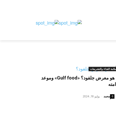
ستيات
دليل الشركات
للمستوردين
لامة الغذاء والتشريعات
ما هو معرض جلفود؟ «Gulf food» وموعد
امته
محمد
-
يوليو 18, 2024
0