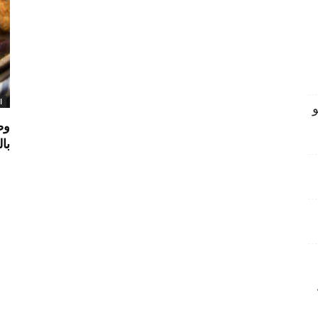
ا
مو
وص
با