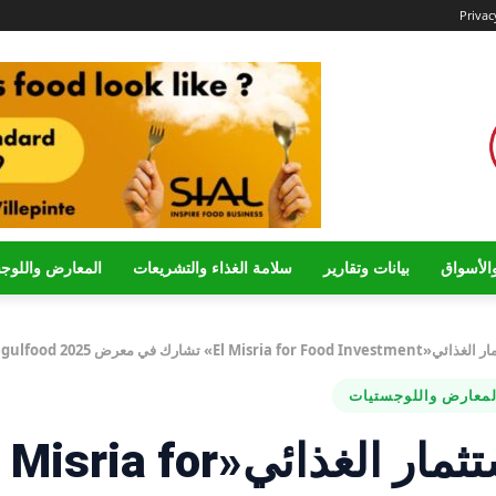
Privac
الأسواق
بيانات وتقارير
سلامة الغذاء والتشريعات
المعارض واللوج
El » تشارك في معرض gulfood 2025
لمعارض واللوجستيات
الشركة المصرية للاستثمار الغذائي«ria for