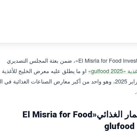
تشارك الشركة المصرية للاستثمار الغذائي«El Misria for Food Investment»، ضمن بعثة المجلس التصديري
gulfood »
او ما يطلق عليه معرض الخليج للأغذية
2025 المقرر انعقاده في الفترة من 17 إلى 21 فبراير 2025، وهو واحد من أكبر معارض الصناعات الغذائية ف
مشاركة الشركة المصرية للاستثمار الغذائي«El Misria for Food