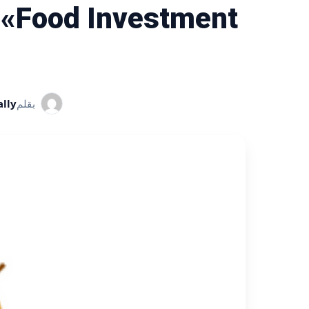
بقلم
lly