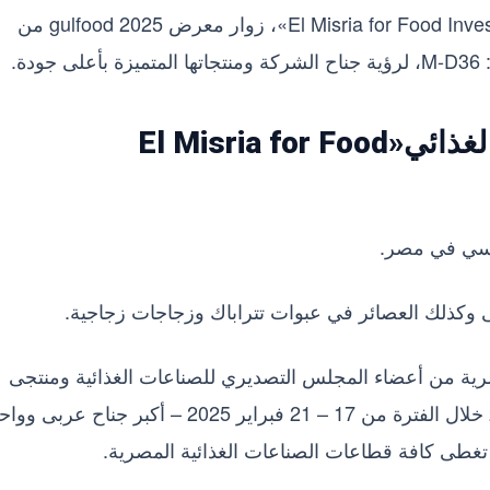
وتدعو الشركة المصرية للاستثمار الغذائي«El Misria for Food Investment»، زوار معرض gulfood 2025 من
ة.
عن الشركة المصرية للاستثمار الغذائي«El Misria for Food
يسي في مصر.
ى وكذلك العصائر في عبوات تتراباك وزجاجات زجاجية.
إنه تشارك أكثر من 111 شركة مصرية من أعضاء المجلس التصديري للصناعات الغذائية ومنتجى
ومصدرى الاغذية فى معرض GulFood دبى 2025 خلال الفترة من 17 – 21 فبراير 2025 – أكبر جناح عربى 
تغطى كافة قطاعات الصناعات الغذائية المصرية.