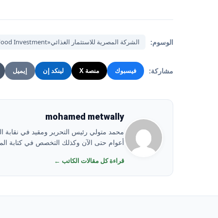
الوسوم:
الشركة المصرية للاستثمار الغذائي«El Misria for Food Investment» تشارك في معرض gulfood 2025
مشاركة:
فيسبوك
منصة X
لينكد إن
إيميل
mohamed metwally
أعوام حتى الآن وكذلك التخصص في كتابة المو
قراءة كل مقالات الكاتب ←