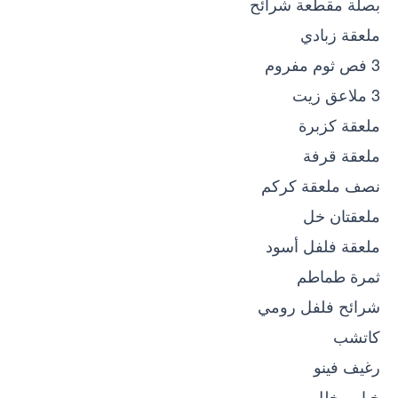
بصلة مقطعة شرائح
ملعقة زبادي
3 فص ثوم مفروم
3 ملاعق زيت
ملعقة كزبرة
ملعقة قرفة
نصف ملعقة كركم
ملعقتان خل
ملعقة فلفل أسود
ثمرة طماطم
شرائح فلفل رومي
كاتشب
رغيف فينو
خيار مخلل