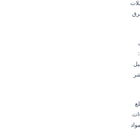
لات
طرق
يل
 مخزنًا، في مؤشر
لع
ءات
، مواد