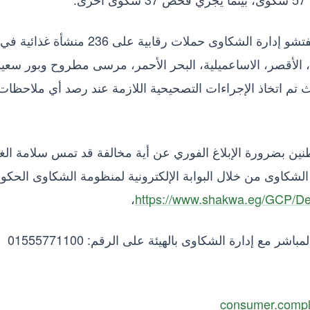
وفي إطار الاستجابة الفورية لهذه الشكاوى، نفذ مفتشو إدارة الشكاوى حملات رقابية على 236 منشأة غذائية في
ة، الأقصر، الاساعميلية، البحر الأحمر، مرسى مطروح وبور سعيد
ث تم اتخاذ الإجراءات التصحيحية اللازمة عند رصد أي ملاحظات
طنين بضرورة الإبلاغ الفوري عن أية مخالفة قد تمس سلامة الغذ
لشكاوى من خلال البوابة الإلكترونية لمنظومة الشكاوى الحكو
،
أو عبر الخط الساخن 16528، كما يمكن التواصل المباشر مع إدارة الشكاوى بالهيئة على الرقم: 01555771100
consumer.compl