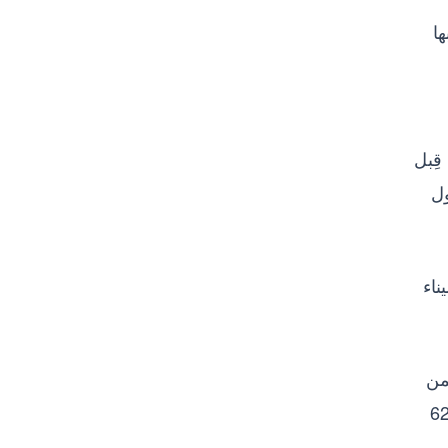
ها
ن، مستوردة من قِبل
ول
 580 رسالة، يليه ميناء
ضمن
راج السريع 355 رسالة، وفي سياق تنفيذ قرارات لجنة التظلمات، تم تحرير محاضر إثبات حالة لعدد 62