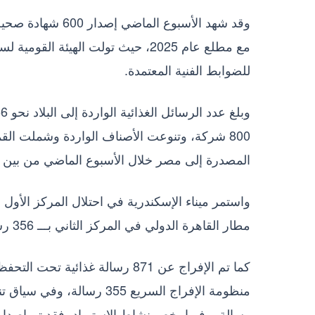
وقد شهد الأسبوع ا
مع مطلع عام 2025، حيث تولت الهيئة 
للضوابط الفنية المعتمدة.
800 شركة، وتنوعت الأصناف الواردة وشملت القم
المصدرة إلى مصر خلال الأسبوع الماضي من بين 70 دولة، تلتها كل من أمريكا، روسيا واندونيسيا.
مطار القاهرة الدولي في المركز الثاني بـــ 356 رسالة، ثم ميناء السخنة بـ 237 رسالة.
كما تم الإفراج عن 871 رسالة غذا
رسالة، وفيما يخص نشاط الاستيراد، فقد تم إصدار تراخيص استيراد لــ