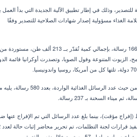
لماضي إصدار 600 شهادة صحية للتصدير، وذلك في إطار تطبيق الآلية الجديدة التي بدأ العمل ب
القومية لسلامة الغذاء مسؤولية إصدار شهادات الصلاحية للتصدير وفقًا
وبلغ عدد الرسائل الغذائية الواردة إلى البلاد نحو 1666 رسالة، بإجمالي كمية تُقدّر بــ 213 ألف ط
ح، الزيوت المتنوعة وفول الصويا، وتصدرت أوكرانيا قائمة الد
واستمر ميناء الإسكندرية في احتلال المركز الأول من حيث عدد الرسائل الغذائية الواردة، بعدد
ئية تحت التحفظ (إفراج مؤقت)، بينما بلغ عدد الرسائل التي تم الإفراج عنها 
منظومة الإف
 57 مستورد خلال نفس الفترة.