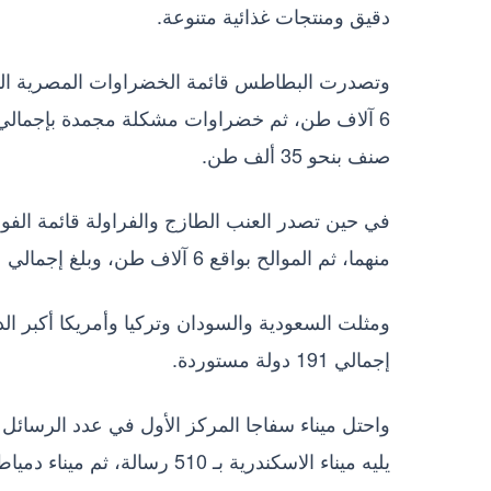
دقيق ومنتجات غذائية متنوعة.
صنف بنحو 35 ألف طن.
منهما، ثم الموالح بواقع 6 آلاف طن، وبلغ إجمالي عدد أصناف الفواكه المصدرة 30 صنف بنحو 35 ألف طن.
ومثلت السعودية والسودان وتركيا وأمريكا أكبر ا
إجمالي 191 دولة مستوردة.
يليه ميناء الاسكندرية بـ 510 رسالة، ثم ميناء دمياط بإجمالي 407 رسالة.