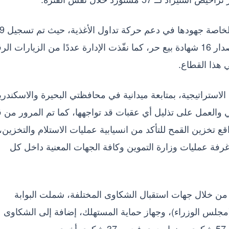
وواصلت الإدارة العامة لتسجيل وترخيص الأغذية ا
منتجًا غذائيًا وفحص 350 منتجًا جديدًا، إلى جانب إصدار 16 شهادة بيع حر، كما نفّذت الإدارة عددًا من الزيارات 
 هذا القطاع.
ع الاستراتيجية، بمتابعة ميدانية في محافظتي البحيرة والاسكندري
والعمل على تذليل أي عقبات قد تواجهها، كما تم المرور من 
 تخزين القمح للتأكد من انسيابية عمليات الاستلام والتخزين،
غرفة عمليات وزارة التموين وكافة الجهات المعنية داخل كل
يئة القومية لسلامة الغذاء 94 شكوى من خلال جهات استقبال الشكاوى المختلفة، شملت البوابة
(مجلس الوزراء)، وجهاز حماية المستهلك، إضافة إلى الشكاوى
.