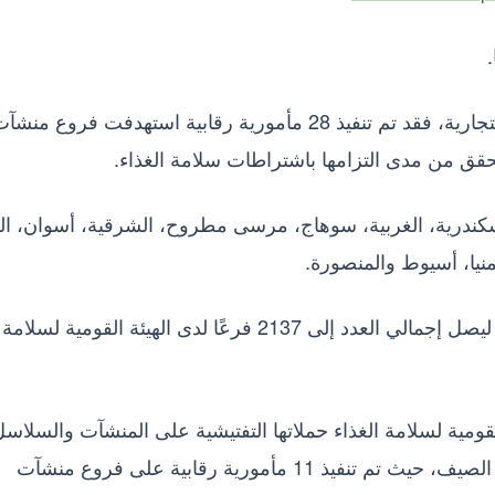
.
وفيما يخص أنشطة إدارة الرقابة على السلاسل التجارية، فقد تم تنفيذ 28 مأمورية رقابية استهدفت فروع منش
قق من مدى التزامها باشتراطات سلامة الغذاء.
كندرية، الغربية، سوهاج، مرسى مطروح، الشرقية، أسوان، ال
لمنيا، أسيوط والمنصورة.
وأسفرت هذه الجهود عن تسجيل 10 فروع جديدة ليصل إجمالي العدد إلى 2137 فرعًا لدى الهيئة القومية لسلامة
قومية لسلامة الغذاء حملاتها التفتيشية على المنشآت والسلاس
الغذائية في منطقة الساحل الشمالي خلال موسم الصيف، حيث تم تنفيذ 11 مأمورية رقابية على فروع منشآت