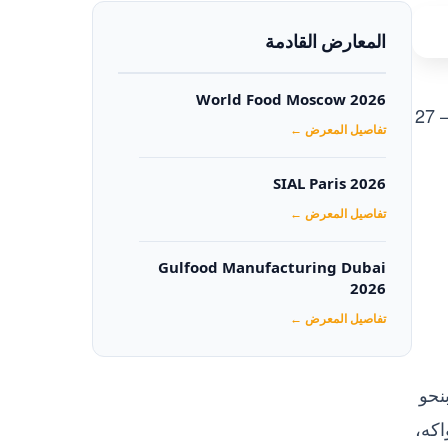
المعارض القادمة
World Food Moscow 2026
أصدر المركز الإعلامي للهيئة القومية لسلامة الغذاء تقريره الأسبوعي الـ 22 لعام 2025، وذلك عن الفترة من 21 – 27
تفاصيل المعرض ←
SIAL Paris 2026
تفاصيل المعرض ←
Gulfood Manufacturing Dubai
2026‏
تفاصيل المعرض ←
رات والواردات بالهيئة 3150 رسالة بنحو
وات والفواكه،