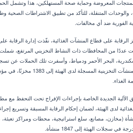
لمنتجات المعروضة وحماية صحة المستهلكين، هذا وتشمل الحم
 والوحدات المتنقلة، للتأكد من تطبيق الاشتراطات الصحية و
نية الفورية ضد أي مخالفات.
ز الرقابة على قطاع المنشآت الغذائية، نفّذت إدارة الرقابة على
فت عددًا من المحافظات ذات النشاط التخزيني المرتفع، شملت:
الاسكندرية، البحر الأحمر ودمياط، وأسفرت تلك الحملات عن تسج
مخازن جديدة، ليرتفع بذلك الإجمالي الكلي لعدد المنشآت التخزينية المسجلة لدى الهيئة إلى 1383
 الغذاء.
يق الآلية الجديدة الخاصة بإجراءات الإفراج تحت التحفظ مع مط
 الغذائية لدى الهيئة، لضمان إحكام الرقابة المسبقة وتسريع إجرا
اج، وقد شهدت الفترة الماضية تسجيل 19 منشأة (مخازن، مصانع، سلع استراتيجية، محطات ومراكز تعبئة
 سجلات الهيئة إلى 1847 منشأة.