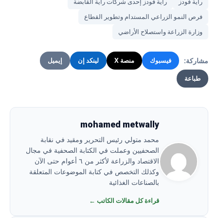
راية فودز
راية فودز إحدى شركات راية القابضة
فرص النمو الزراعي المستدام وتطوير القطاع
وزارة الزراعة واستصلاح الأراضي
مشاركة:
فيسبوك
منصة X
لينكد إن
إيميل
طباعة
mohamed metwally
محمد متولي رئيس التحرير ومقيد في نقابة
الصحفيين وعملت في الكتابة الصحفية في مجال
الاقتصاد والزراعة لأكثر من ٦ أعوام حتى الآن
وكذلك التخصص في كتابة الموضوعات المتعلقة
بالصناعات الغذائية
قراءة كل مقالات الكاتب ←