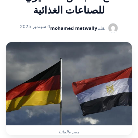
للصناعات الغذائية
4 سبتمبر 2025
بقلم
mohamed metwally
مصر والمانيا