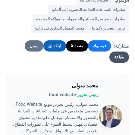
الوسوم:
صادرات الصناعات الغذائية المصرية إلى ألمانيا
صادرات مصر من العصائر والخضروات والفواكه المجمدة
فرص التصدير لألمانيا
مكتب التمثيل التجاري في برلين
مشاركة:
فيسبوك
منصة X
لينكد إن
إيميل
طباعة
محمد متولى
رئيس تحرير
•
food website
محمد متولي، رئيس تحرير موقع Food Website،
وصحفي متخصص في ملفات الصناعات الغذائية
والتصدير والاستثمار، ويعمل على تقديم محتوى
اقتصادي مهني يسلط الضوء على تطورات القطاع،
وفرص النفاذ إلى الأسواق، وتجارب الشركات